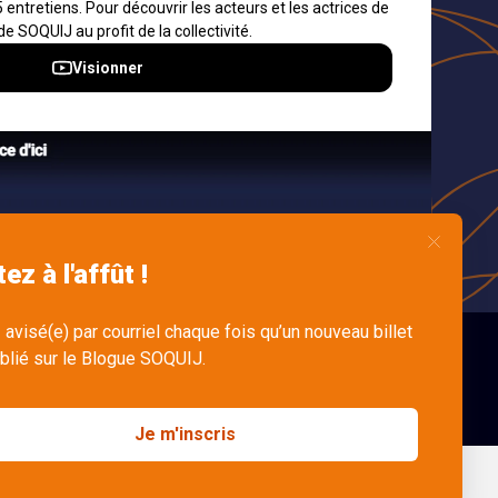
ons et
s
dre
n
English