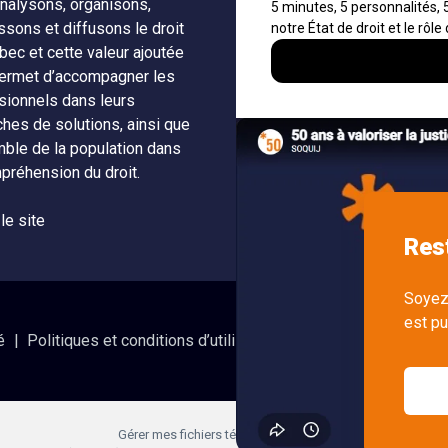
nalysons, organisons,
À propos
Notificati
ssons et diffusons le droit
fils RSS
Auteurs
bec et cette valeur ajoutée
Nouvelle
ermet d’accompagner les
Nétiquette
SOQUIJ
sionnels dans leurs
ches de solutions, ainsi que
Nous join
mble de la population dans
préhension du droit.
 le site
é
Politiques et conditions d’utilisations
Accès à l’informatio
Gérer mes fichiers témoins (cookies)