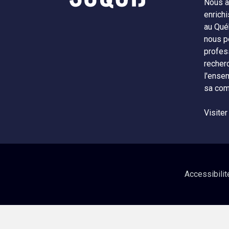
Nous a
enrichi
au Qué
nous p
profes
recher
l'ense
sa com
Visiter
Accessibilit