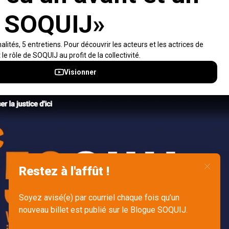
Visiter le site
Accès rapides
À propos
Notifications et fils RSS
Auteurs
Nouvelles SOQUIJ
Nétiquette
Nous joindre
Accessibilité
Politiques et conditions d’utilisations
Accès à l’information
English
Gérer mes fichiers témoins (cookies)