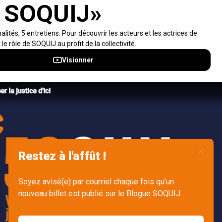
Accès rapides
À propos
Notifications et fils RSS
Auteurs
Nouvelles SOQUIJ
Nétiquette
Nous joindre
Accessibilité
Politiques et conditions d’utilisations
Accès à l’information
English
Gérer mes fichiers témoins (cookies)
© 2026 Société québécoise d'information juridique (SOQUIJ) - Tous