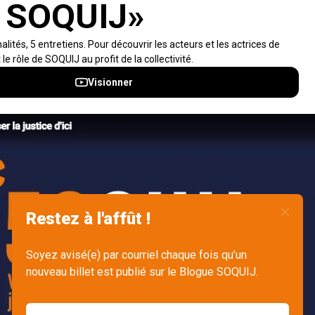
Accès rapides
À propos
Notifications et fils RSS
Auteurs
Nouvelles SOQUIJ
Nétiquette
Nous joindre
Accessibilité
Politiques et conditions d’utilisations
Accès à l’information
English
Gérer mes fichiers témoins (cookies)
© 2026 Société québécoise d'information juridique (SOQUIJ) - Tous