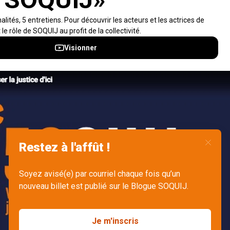
Accès rapides
À propos
Notifications et fils RSS
Auteurs
Nouvelles SOQUIJ
Nétiquette
Nous joindre
Accessibilité
Politiques et conditions d’utilisations
Accès à l’information
English
Gérer mes fichiers témoins (cookies)
© 2026 Société québécoise d'information juridique (SOQUIJ) - Tous
droits réservés | SOQUIJ est une société qui relève du
ministre de la