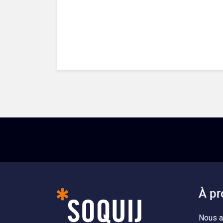
À pr
Nous a