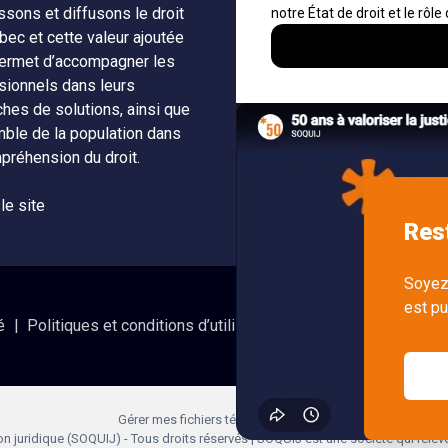
ssons et diffusons le droit
fils RSS
Auteurs
bec et cette valeur ajoutée
Nouvelle
ermet d’accompagner les
Nétiquette
SOQUIJ
sionnels dans leurs
ches de solutions, ainsi que
Nous join
mble de la population dans
préhension du droit.
 le site
é
Politiques et conditions d’utilisations
Accès à l’informatio
Gérer mes fichiers témoins (cookies)
 juridique (SOQUIJ) - Tous droits réservés | SOQUIJ est une société qui relè