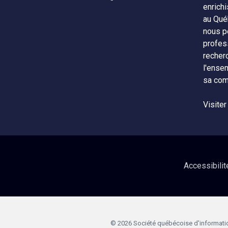
enrichi
au Qué
nous p
profes
recher
l'ense
sa com
Visiter
Accessibilit
© 2026 Société québécoise d'information