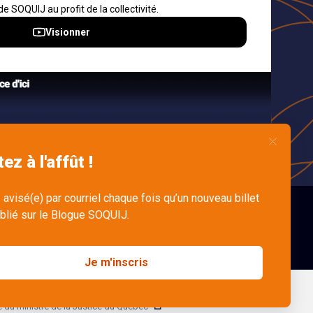
s
dre
n
English
ve du
ministre de la Justice du Québec