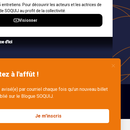
ons et
s
dre
n
English