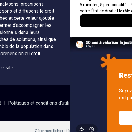
nalysons, organisons,
À propos
Notificati
ssons et diffusons le droit
fils RSS
Auteurs
bec et cette valeur ajoutée
Nouvelle
ermet d’accompagner les
Nétiquette
SOQUIJ
sionnels dans leurs
ches de solutions, ainsi que
Nous join
mble de la population dans
préhension du droit.
 le site
é
Politiques et conditions d’utilisations
Accès à l’informatio
Gérer mes fichiers témoins (cookies)