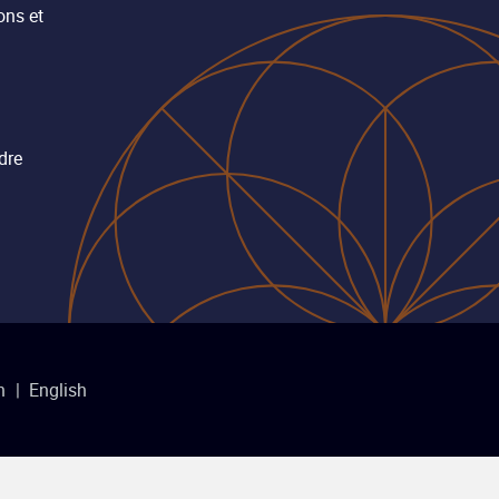
ons et
dre
n
English