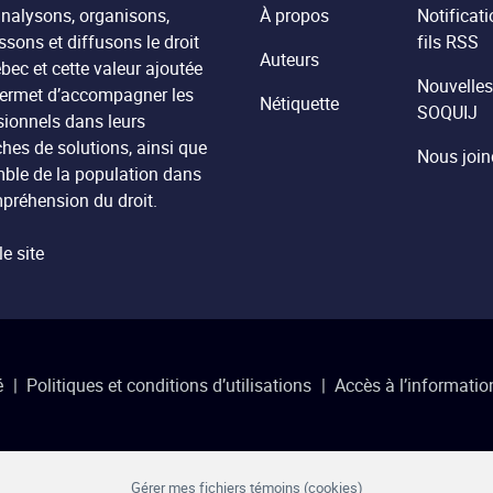
nalysons, organisons,
À propos
Notificati
ssons et diffusons le droit
fils RSS
Auteurs
bec et cette valeur ajoutée
Nouvelles
ermet d’accompagner les
Nétiquette
SOQUIJ
sionnels dans leurs
hes de solutions, ainsi que
Nous join
mble de la population dans
préhension du droit.
le site
é
Politiques et conditions d’utilisations
Accès à l’informatio
Gérer mes fichiers témoins (cookies)