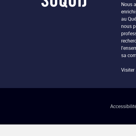
Nous a
enrichi
au Qué
nous p
profes
recherc
l'ense
sa com
Visiter 
Accessibilit