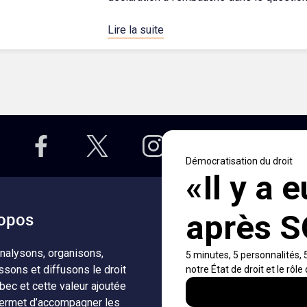
Lire la suite
opos
Accès rapides
nalysons, organisons,
À propos
Notificati
ssons et diffusons le droit
fils RSS
Auteurs
bec et cette valeur ajoutée
Nouvelle
ermet d’accompagner les