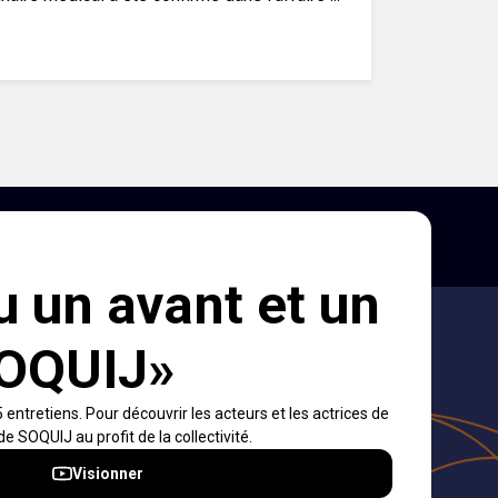
ons et
s