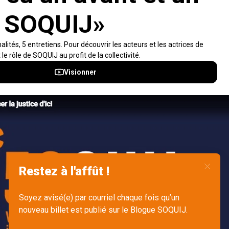
Visiter le site
Accès rapides
À propos
Notifications et fils RSS
Auteurs
Nouvelles SOQUIJ
Nétiquette
Nous joindre
Accessibilité
Politiques et conditions d’utilisations
Accès à l’information
English
Gérer mes fichiers témoins (cookies)