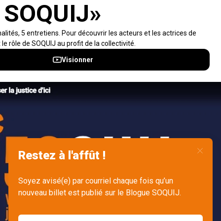
Accès rapides
À propos
Notifications et fils RSS
Auteurs
Nouvelles SOQUIJ
Nétiquette
Nous joindre
Accessibilité
Politiques et conditions d’utilisations
Accès à l’information
English
Gérer mes fichiers témoins (cookies)
© 2026 Société québécoise d'information juridique (SOQUIJ) - Tous