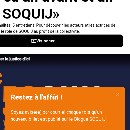
Visiter le site
Accès rapides
À propos
Notifications et fils RSS
Auteurs
Nouvelles SOQUIJ
Nétiquette
Nous joindre
Accessibilité
Politiques et conditions d’utilisations
Accès à l’information
English
Gérer mes fichiers témoins (cookies)