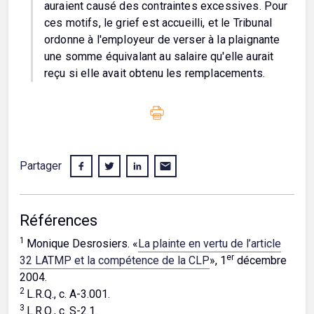
auraient causé des contraintes excessives. Pour
ces motifs, le grief est accueilli, et le Tribunal
ordonne à l'employeur de verser à la plaignante
une somme équivalant au salaire qu'elle aurait
reçu si elle avait obtenu les remplacements.
Partager
Références
1
Monique Desrosiers. «
La plainte en vertu de l’article
er
32 LATMP et la compétence de la CLP
», 1
décembre
2004.
2
L.R.Q., c. A-3.001.
3
L.R.Q., c. S-2.1.