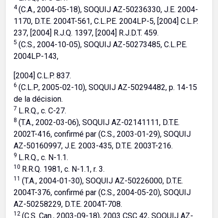
4
(C.A., 2004-05-18), SOQUIJ AZ-50236330, J.E. 2004-
1170, D.T.E. 2004T-561, C.L.P.E. 2004LP-5, [2004] C.L.P.
237, [2004] R.J.Q. 1397, [2004] R.J.D.T. 459.
5
(C.S., 2004-10-05), SOQUIJ AZ-50273485, C.L.P.E.
2004LP-143,
[2004] C.L.P. 837.
6
(C.L.P., 2005-02-10), SOQUIJ AZ-50294482, p. 14-15
de la décision.
7
L.R.Q., c. C-27.
8
(T.A., 2002-03-06), SOQUIJ AZ-02141111, D.T.E.
2002T-416, confirmé par (C.S., 2003-01-29), SOQUIJ
AZ-50160997, J.E. 2003-435, D.T.E. 2003T-216.
9
L.R.Q., c. N-1.1.
10
R.R.Q. 1981, c. N-1.1, r. 3.
11
(T.A., 2004-01-30), SOQUIJ AZ-50226000, D.T.E.
2004T-376, confirmé par (C.S., 2004-05-20), SOQUIJ
AZ-50258229, D.T.E. 2004T-708.
12
(C.S. Can., 2003-09-18), 2003 CSC 42, SOQUIJ AZ-