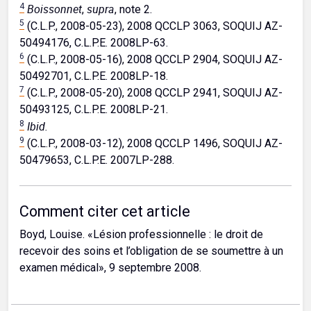
4
Boissonnet
supra
,
, note 2.
5
(C.L.P., 2008-05-23), 2008 QCCLP 3063, SOQUIJ AZ-
50494176, C.L.P.E. 2008LP-63.
6
(C.L.P., 2008-05-16), 2008 QCCLP 2904, SOQUIJ AZ-
50492701, C.L.P.E. 2008LP-18.
7
(C.L.P., 2008-05-20), 2008 QCCLP 2941, SOQUIJ AZ-
50493125, C.L.P.E. 2008LP-21.
8
Ibid.
9
(C.L.P., 2008-03-12), 2008 QCCLP 1496, SOQUIJ AZ-
50479653, C.L.P.E. 2007LP-288.
Comment citer cet article
Boyd, Louise. «Lésion professionnelle : le droit de
recevoir des soins et l’obligation de se soumettre à un
examen médical», 9 septembre 2008.