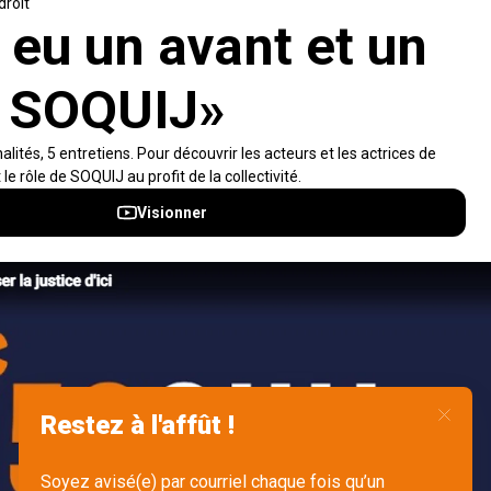
population dans sa compréhension du droit.
Visiter le site
Accès rapides
À propos
Notifications et fils RSS
Auteurs
Nouvelles SOQUIJ
Nétiquette
Nous joindre
Accessibilité
Politiques et conditions d’utilisations
Accès à l’information
English