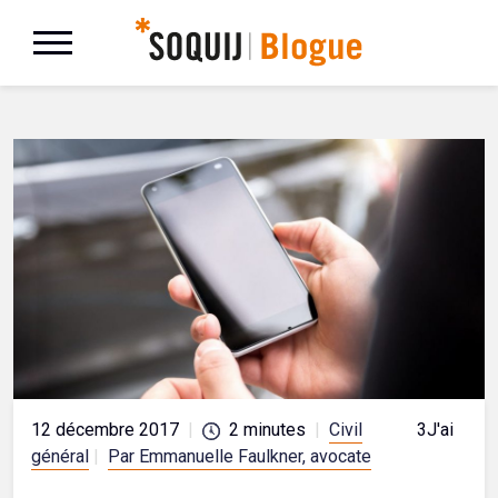
12 décembre 2017
|
2
minutes
|
Civil
3
J'aime
général
|
Par Emmanuelle Faulkner, avocate