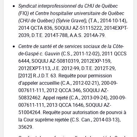
Syndicat interprofessionnel du CHU de Québec
(FIQ) et Centre hospitalier universitaire de Québec
(CHU de Québec) (Sylvie Gravel),
(T.A., 2014-10-14),
2014 QCTA 836, SOQUIJ AZ-51115222, 2014EXPT-
2039, D.T.E. 2014T-788, A.A.S. 2014A-79.
Centre de santé et de services sociaux de la Côte-
de-Gaspé c. Gauvin
(C.S., 2011-12-02), 2011 QCCS
6444, SOQUIJ AZ-50810319, 2012EXP-159,
2012EXPT-113, J.E. 2012-99, D.T.E. 2012T-29,
[2012] R.J.D.T. 63. Requête pour permission
d’appeler accueillie (C.A., 2012-02-21), 200-09-
007611-111, 2012 QCCA 346, SOQUIJ AZ-
50832462. Appel rejeté (C.A., 2013-09-24), 200-09-
007611-111, 2013 QCCA 1646, SOQUIJ AZ-
51004264. Requête pour autorisation de pourvoi à
la Cour suprême rejetée (C.S. Can., 2014-03-13),
35629.