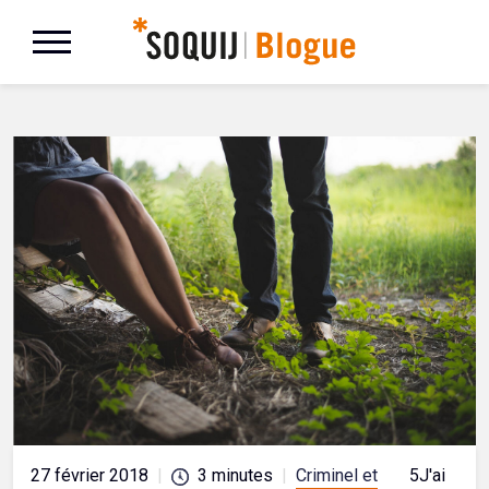
27 février 2018
|
3
minutes
|
Criminel et
5
J'aime