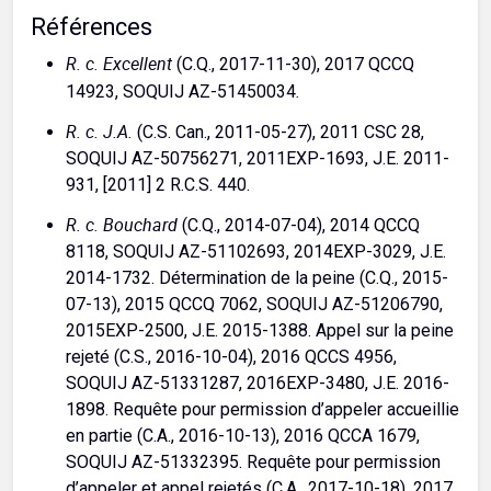
Références
R. c. Excellent
(C.Q., 2017-11-30), 2017 QCCQ
.
14923, SOQUIJ AZ-51450034
R. c. J.A.
(C.S. Can., 2011-05-27), 2011 CSC 28,
SOQUIJ AZ-50756271, 2011EXP-1693, J.E. 2011-
931, [2011] 2 R.C.S. 440.
R. c. Bouchard
(C.Q., 2014-07-04), 2014 QCCQ
8118, SOQUIJ AZ-51102693, 2014EXP-3029, J.E.
2014-1732. Détermination de la peine (C.Q., 2015-
07-13), 2015 QCCQ 7062, SOQUIJ AZ-51206790,
2015EXP-2500, J.E. 2015-1388. Appel sur la peine
rejeté (C.S., 2016-10-04), 2016 QCCS 4956,
SOQUIJ AZ-51331287, 2016EXP-3480, J.E. 2016-
1898. Requête pour permission d’appeler accueillie
en partie (C.A., 2016-10-13), 2016 QCCA 1679,
SOQUIJ AZ-51332395. Requête pour permission
d’appeler et appel rejetés (C.A., 2017-10-18), 2017