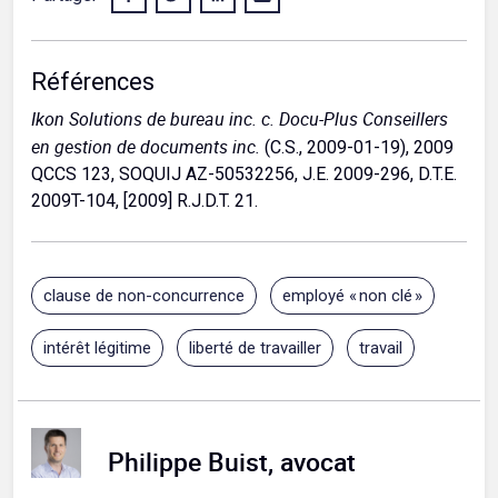
Références
Ikon Solutions de bureau inc. c. Docu-Plus Conseillers
en gestion de documents inc.
(C.S., 2009-01-19), 2009
QCCS 123, SOQUIJ AZ-50532256, J.E. 2009-296, D.T.E.
2009T-104, [2009] R.J.D.T. 21.
clause de non-concurrence
employé « non clé »
intérêt légitime
liberté de travailler
travail
Philippe Buist, avocat