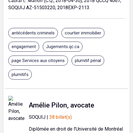
Cabral c. Marion
(C.Q., 2018-04-30), 2018 QCCQ 4067,
SOQUIJ AZ-51503220, 2018EXP-2113.
antécédents criminels
courtier immobilier
engagement
Jugements.qc.ca
page Services aux citoyens
plumitif pénal
plumitifs
Amélie Pilon, avocate
SOQUIJ |
38 billet(s)
Diplômée en droit de l’Université de Montréal