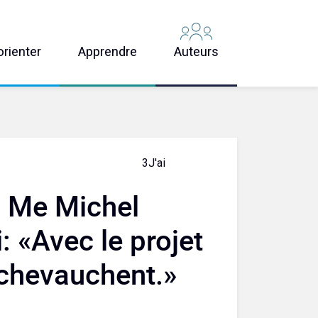
orienter
Apprendre
Auteurs
3
J'aime
 Me Michel
: «Avec le projet
e chevauchent.»