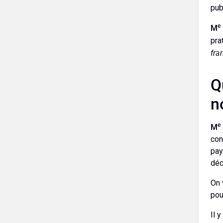
pub
e
M
pra
fra
Q
n
e
M
con
pay
déc
On 
pou
Il 