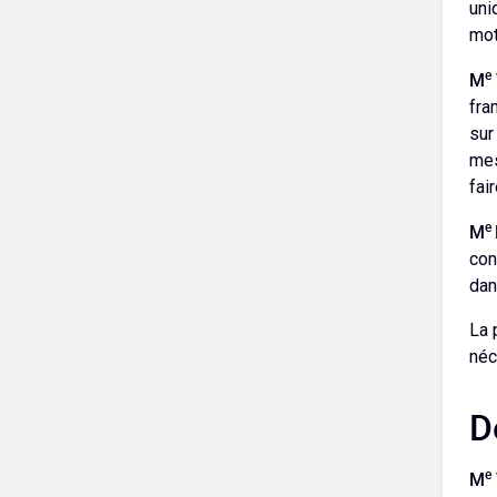
uni
mot
e
M
fra
sur
mes
fai
e
M
con
dan
La 
néc
D
e
M