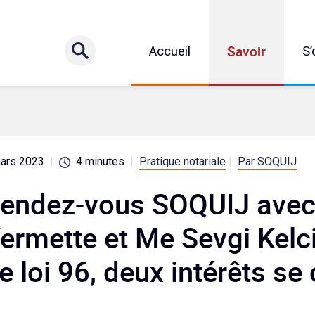
Savoir
Accueil
S’
mars 2023
|
4
minutes
|
Pratique notariale
|
Par SOQUIJ
endez-vous SOQUIJ avec
ermette et Me Sevgi Kelci
e loi 96, deux intérêts s