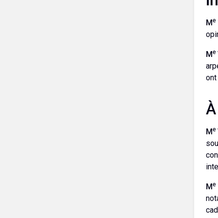
e
M
opi
e
M
arp
ont
À
e
M
sou
con
int
e
M
not
cad