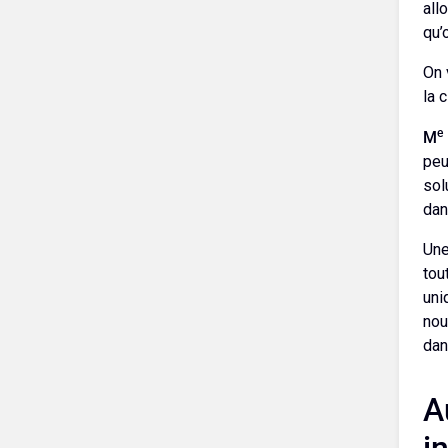
all
qu’
On 
la c
e
M
peu
sol
dan
Une
tou
uni
nou
dan
A
i