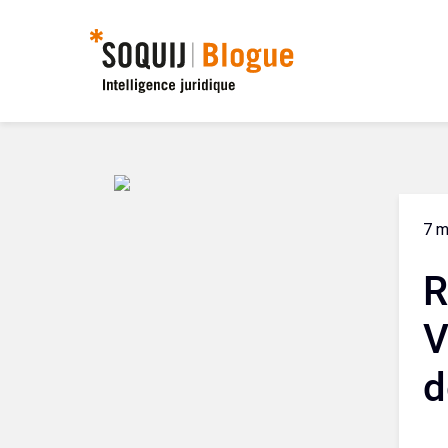
7 
R
V
d