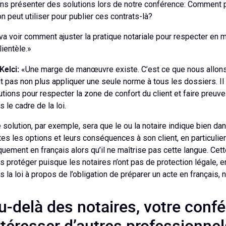
ons présenter des solutions lors de notre conférence: Comment p
on peut utiliser pour publier ces contrats-là?
va voir comment ajuster la pratique notariale pour respecter en 
lientèle.»
Kelci:
«Une marge de manœuvre existe. C’est ce que nous allons 
t pas non plus appliquer une seule norme à tous les dossiers. Il 
utions pour respecter la zone de confort du client et faire preuve 
s le cadre de la loi.
 solution, par exemple, sera que le ou la notaire indique bien d
tes les options et leurs conséquences à son client, en particulier 
quement en français alors qu’il ne maîtrise pas cette langue. Cet
s protéger puisque les notaires n’ont pas de protection légale, e
s la loi à propos de l’obligation de préparer un acte en français
u-delà des notaires, votre confé
ntéresser d’autres professionne