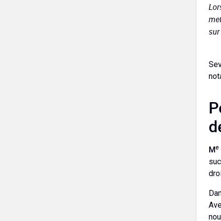
Lor
met
sur
Sev
not
P
d
e
M
suc
dro
Dan
Ave
nou