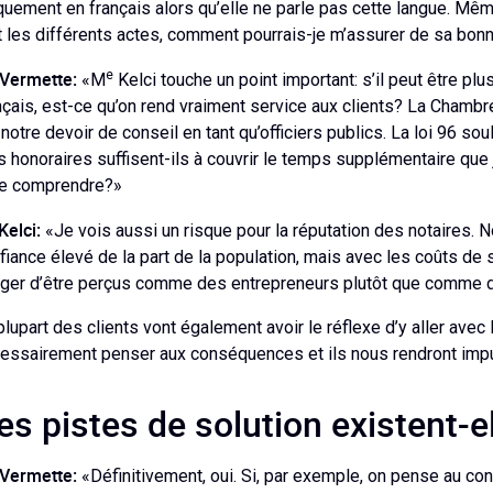
quement en français alors qu’elle ne parle pas cette langue. Mêm
 les différents actes, comment pourrais-je m’assurer de sa bo
Vermette:
e
«M
Kelci touche un point important: s’il peut être plu
nçais, est-ce qu’on rend vraiment service aux clients? La Chamb
 notre devoir de conseil en tant qu’officiers publics. La loi 96 so
 honoraires suffisent-ils à couvrir le temps supplémentaire que 
re comprendre?»
Kelci:
«Je vois aussi un risque pour la réputation des notaires. N
fiance élevé de la part de la population, mais avec les coûts de se
ger d’être perçus comme des entrepreneurs plutôt que comme de
plupart des clients vont également avoir le réflexe d’y aller ave
essairement penser aux conséquences et ils nous rendront impu
es pistes de solution existent-e
Vermette:
«Définitivement, oui. Si, par exemple, on pense au con