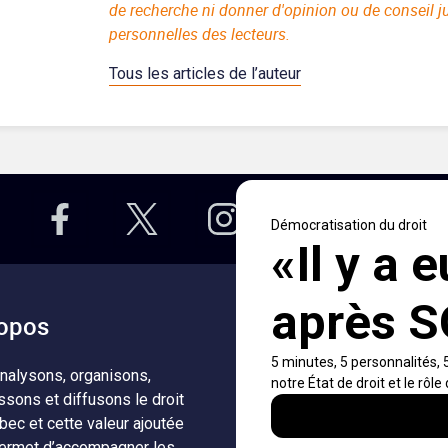
de recherche ni donner d'opinion ou de conseil j
personnelles des lecteurs.
Tous les articles de l’auteur
opos
Accès rapides
nalysons, organisons,
À propos
Notificati
ssons et diffusons le droit
fils RSS
Auteurs
bec et cette valeur ajoutée
Nouvelle
ermet d’accompagner les