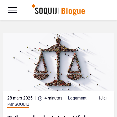
28 mars 2025
|
4
minutes
|
Logement
|
1
J'aime
Par SOQUIJ