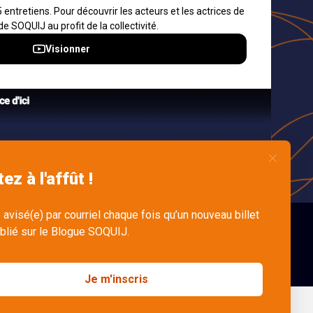
ons et
s
dre
n
English