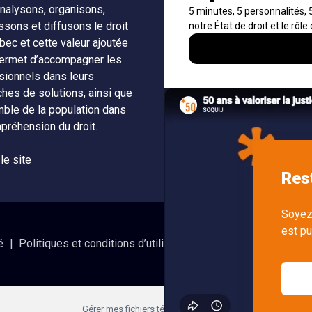
nalysons, organisons,
À propos
Notificati
ssons et diffusons le droit
fils RSS
Auteurs
bec et cette valeur ajoutée
Nouvelle
ermet d’accompagner les
Nétiquette
SOQUIJ
sionnels dans leurs
ches de solutions, ainsi que
Nous join
mble de la population dans
préhension du droit.
 le site
é
Politiques et conditions d’utilisations
Accès à l’informatio
Gérer mes fichiers témoins (cookies)