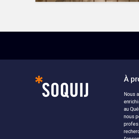
À pr
Nous a
enrichi
au Qué
nous p
profes
recher
l'ense