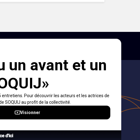
ons et
s
dre