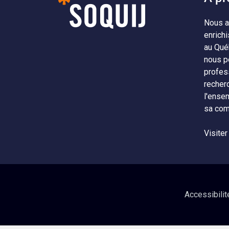
Nous a
enrichi
au Qué
nous p
profes
recher
l'ense
sa com
Visiter
Accessibilit