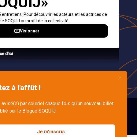
ons et
s
dre
n
English