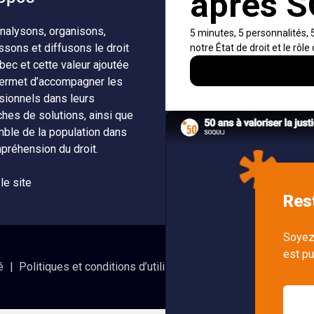
nalysons, organisons,
À propos
Notificati
ssons et diffusons le droit
fils RSS
Auteurs
bec et cette valeur ajoutée
Nouvelle
ermet d’accompagner les
Nétiquette
SOQUIJ
sionnels dans leurs
ches de solutions, ainsi que
Nous join
mble de la population dans
préhension du droit.
 le site
é
Politiques et conditions d’utilisations
Accès à l’informatio