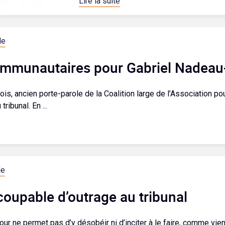
Lire la suite
le
ommunautaires pour Gabriel Nadeau
, ancien porte-parole de la Coalition large de l’Association pour
ibunal. En ...
le
coupable d’outrage au tribunal
our ne permet pas d’y désobéir ni d’inciter à le faire, comme vi