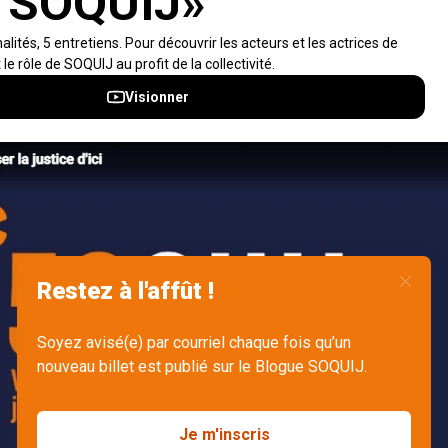
Accès rapides
À propos
Notifications et fils RSS
Auteurs
Nouvelles SOQUIJ
Nétiquette
Nous joindre
Accessibilité
Politiques et conditions d’utilisations
Accès à l’information
English
Gérer mes fichiers témoins (cookies)
© 2026 Société québécoise d'information juridique (SOQUIJ) - Tous
droits réservés | SOQUIJ est une société qui relève du
ministre de la