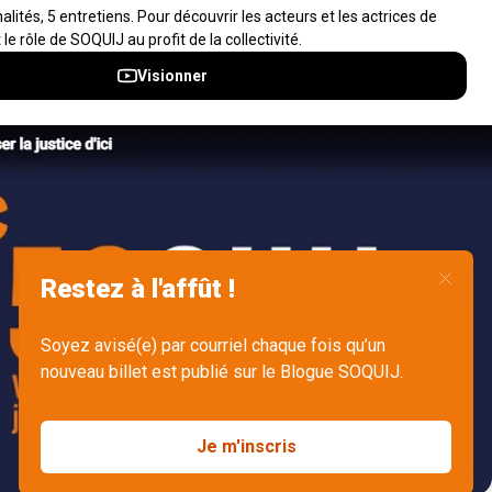
À propos
Notifications et fils RSS
Auteurs
Nouvelles SOQUIJ
Nétiquette
Nous joindre
Accessibilité
Politiques et conditions d’utilisations
Accès à l’information
English
Gérer mes fichiers témoins (cookies)
© 2026 Société québécoise d'information juridique (SOQUIJ) - Tous
droits réservés | SOQUIJ est une société qui relève du
ministre de la
Justice du Québec