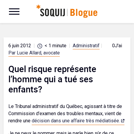
6 juin 2012
|
< 1
minute
|
Administratif
|
0
J'aime
Par Lucie Allard, avocate
Quel risque représente
l’homme qui a tué ses
enfants?
Le Tribunal administratif du Québec, agissant à titre de
Commission d’examen des troubles mentaux, vient de
rendre une
décision dans une affaire très médiatisée.
Je ne peux le nommer, mais je parle bien sûr de ce