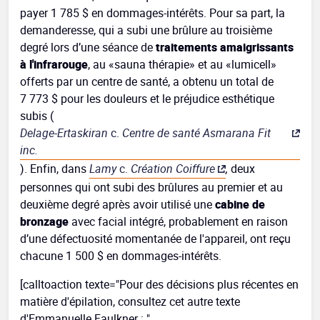
payer 1 785 $ en dommages-intérêts. Pour sa part, la
demanderesse, qui a subi une brûlure au troisième
degré lors d’une séance de
traitements amaigrissants
à l'infrarouge
, au «sauna thérapie» et au «lumicell»
offerts par un centre de santé, a obtenu un total de
7 773 $ pour les douleurs et le préjudice esthétique
subis (
Delage-Ertaskiran
c.
Centre de santé Asmarana Fit
inc.
). Enfin, dans
Lamy
c.
Création Coiffure
,
deux
personnes qui ont subi des brûlures au premier et au
deuxième degré après avoir utilisé une
cabine de
bronzage
avec facial intégré, probablement en raison
d’une défectuosité momentanée de l'appareil, ont reçu
chacune 1 500 $ en dommages-intérêts.
[calltoaction texte="Pour des décisions plus récentes en
matière d'épilation, consultez cet autre texte
d'Emmanuelle Faulkner : "