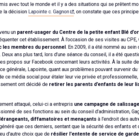
s avec tout le monde et il y a des situations qui se prêtent moi
e la décision
Lapointe c. Gagnon
, on constate que ces princip
evenu un
parent-usager du Centre de la petite enfant Blé d’or
quenter cet établissement. À l’occasion de ses visites au CPE, G
ec les membres du personnel
. En 2009, il a été nommé au sein 
 Deux ans plus tard, lors d’une séance du conseil, il a été questi
s propos sur Facebook concernant leurs activités. À la suite d
ice générale, Lapointe, quant aux problèmes pouvant survenir du 
 ce média social pour étaler leur vie privée et professionnelle
issement ont décidé de
retirer les parents d’enfants de leur 
ement attaqué, celui-ci a entrepris
une campagne de salissag
ionné de ses fonctions au sein du conseil d’administration, Gag
érangeants, diffamatoires et menaçants
à l'endroit des aut
égénéré que ces derniers, sentant que la sécurité des enfants et
t eu d'autre choix que de
résilier l'entente de service de garde