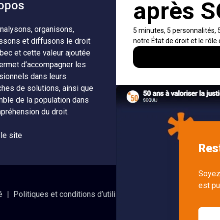
opos
Accès rapides
nalysons, organisons,
À propos
Notificati
ssons et diffusons le droit
fils RSS
Auteurs
bec et cette valeur ajoutée
Nouvelle
ermet d’accompagner les
Nétiquette
SOQUIJ
sionnels dans leurs
ches de solutions, ainsi que
Nous join
mble de la population dans
préhension du droit.
 le site
é
Politiques et conditions d’utilisations
Accès à l’informatio