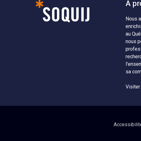
À pr
Nous a
enrichi
au Qué
nous p
profes
recher
l'ense
sa com
Visiter
Accessibilit