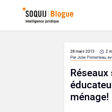
28 mars 2013
|
2
m
Par Julie Pomerleau, a
Réseaux s
éducateur
ménage!