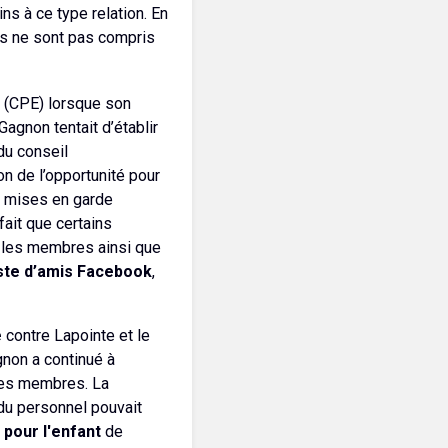
ns à ce type relation. En
es ne sont pas compris
(CPE) lorsque son
agnon tentait d’établir
du conseil
on de l’opportunité pour
e mises en garde
fait que certains
, les membres ainsi que
liste d’amis Facebook
,
e
contre Lapointe et le
non a continué à
res membres. La
 du personnel pouvait
 pour l'enfant
de