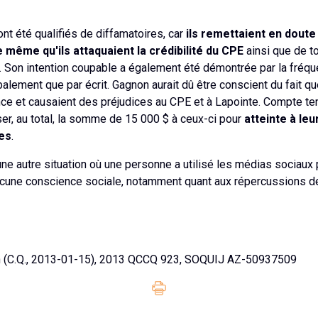
t été qualifiés de diffamatoires, car
ils remettaient en doute 
de même qu'ils attaquaient la crédibilité du CPE
ainsi que de 
. Son intention coupable a également été démontrée par la fréque
balement que par écrit. Gagnon aurait dû être conscient du fait 
nce et causaient des préjudices au CPE et à Lapointe. Compte t
ser, au total, la somme de 15 000 $ à ceux-ci pour
atteinte à leu
es
.
une autre situation où une personne a utilisé les médias sociaux 
cune conscience sociale, notamment quant aux répercussions de
n (C.Q., 2013-01-15), 2013 QCCQ 923, SOQUIJ AZ-50937509