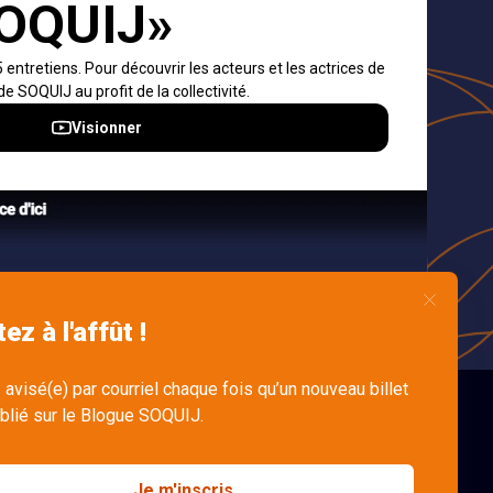
ons et
s
dre
n
English