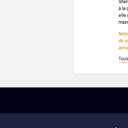
Sher
à la
elle
main
Note
de r
pers
Tous