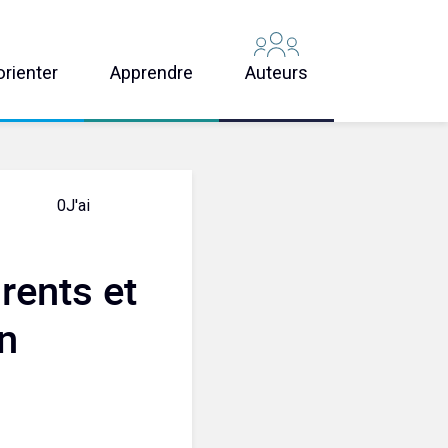
orienter
Apprendre
Auteurs
0
J'aime
rents et
n