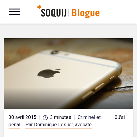
30 avril 2015
|
3
minutes
|
Criminel et
0
J'aime
pénal
|
Par Dominique Loslier, avocate