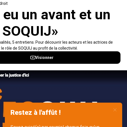
recherches de solutions, ainsi que l'ensemble de la
population dans sa compréhension du droit.
Visiter le site
Accès rapides
À propos
Notifications et fils RSS
Auteurs
Nouvelles SOQUIJ
Nétiquette
Nous joindre
Accessibilité
Politiques et conditions d’utilisations
Accès à l’information
English