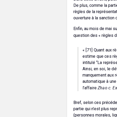
De plus, comme la partie
règles de la représentat
ouverture à la sanction 
Enfin, au mois de mai su
question des « règles 
« [71] Quant aux rè
estime que ces règ
intitulé “La représ
Ainsi, en soi, le 
manquement aux rè
automatique à une d
Zhao c. E
l’affaire
Bref, selon ces précéden
partie qui n’est plus rep
(personnes morales, liqui