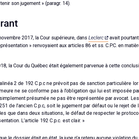
tenir son jugement » (paragr. 14).
rant
Leclerc
novembre 2017, la Cour supérieure, dans
avait pourtant
eprésentation » renvoyaient aux articles 86 et ss. C.P.C. en matiè
2018, la Cour du Québec était également parvenue à cette conclu
l’alinéa 2 de 192 C.p.c ne prévoit pas de sanction particulière lor
eure ne se conforme pas à l’obligation qui lui est imposée par l
t simplement présumée ne pas être représentée par avocat. Les
 251 de l’ancien C.p.c, soit le jugement par défaut ou le rejet d
s que dans deux situations, le défaut de respecter le protocol
ntation. L’article 192 C.p.c. est clair. »
ue le dossier était en état, la juge n’a retenu aucune violation du