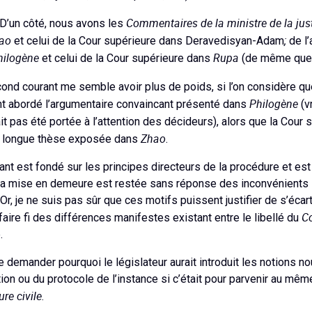
Commentaires de la ministre de la jus
? D’un côté, nous avons les
ao
;
et celui de la Cour supérieure dans Deravedisyan-Adam
de l’
hilogène
Rupa
et celui de la Cour supérieure dans
(de même que 
econd courant me semble avoir plus de poids, si l’on considère qu
Philogène
nt abordé l’argumentaire convaincant présenté dans
(v
it pas été portée à l’attention des décideurs), alors que la Cour
Zhao
a longue thèse exposée dans
.
ant est fondé sur les principes directeurs de la procédure et est
t la mise en demeure est restée sans réponse des inconvénients s
Or, je ne suis pas sûr que ces motifs puissent justifier de s’écar
Co
 faire fi des différences manifestes existant entre le libellé du
.
 demander pourquoi le législateur aurait introduit les notions n
ion ou du protocole de l’instance si c’était pour parvenir au mêm
re civile.