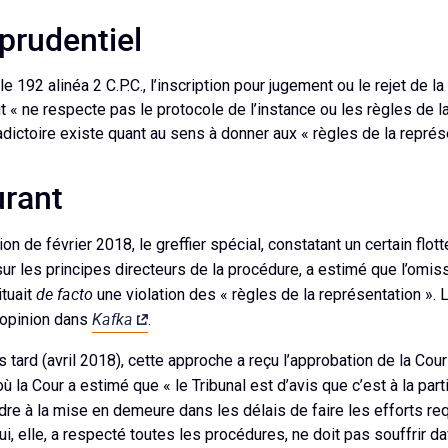
sprudentiel
icle 192 alinéa 2 C.P.C., l’inscription pour jugement ou le rejet de
ut « ne respecte pas le protocole de l’instance ou les règles de la
dictoire existe quant au sens à donner aux « règles de la représe
urant
ion de février 2018, le greffier spécial, constatant un certain flot
r les principes directeurs de la procédure, a estimé que l’omiss
de facto
tuait
une violation des « règles de la représentation ». L
Kafka
 opinion dans
.
tard (avril 2018), cette approche a reçu l’approbation de la Cou
 où la Cour a estimé que « le Tribunal est d’avis que c’est à la par
dre à la mise en demeure dans les délais de faire les efforts req
qui, elle, a respecté toutes les procédures, ne doit pas souffrir d