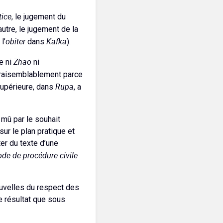
tice
, le jugement du
autre, le jugement de la
obiter
Kafka
l’
dans
).
Zhao
e ni
ni
raisemblablement parce
Rupa
 supérieure, dans
, a
 mû par le souhait
ur le plan pratique et
ter du texte d’une
de de procédure civile
ouvelles du respect des
e résultat que sous