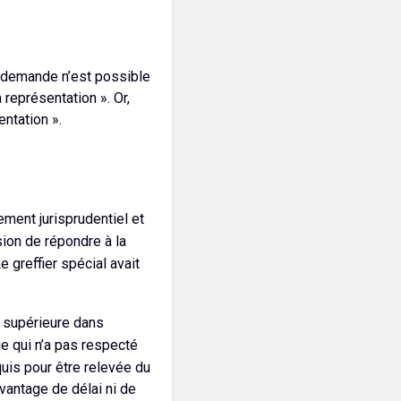
 la demande n’est possible
 représentation ». Or,
ntation ».
tement jurisprudentiel et
ion de répondre à la
e greffier spécial avait
r supérieure dans
tie qui n’a pas respecté
uis pour être relevée du
avantage de délai ni de