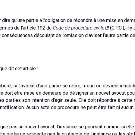
 dire qu’une partie a l’obligation de répondre à une mise en dem
Code de procédure civile
ermes de l’article 192 du
(C.P.C.), il y
x conséquences découlant de l’omission d’aviser l’autre partie d
e dit cet article :
ibéré, si l’avocat d’une partie se retire, meurt ou devient inhabi
tie doit être mise en demeure de désigner un nouvel avocat pou
res parties son intention d’agir seule. Elle doit répondre à cet
 notification. Aucun acte de procédure ne peut être fait ni aucu
igne pas un nouvel avocat, l’instance se poursuit comme si elle 
tte partie ne respecte pas le protocole de l’instance ou les règ