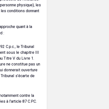
e personne physique), les
, les conditions donnant
 approche quant à la
d :
2 C.p.c., le Tribunal
nt sous le chapitre III
u Titre V du Livre 1.
ure ne constitue pas un
i donnerait ouverture
 Tribunal s’écarte de
s notamment contre la
s à l’article 87 C.P.C.