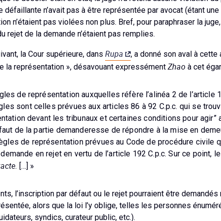
 défaillante n’avait pas à être représentée par avocat (étant un
ion n’étaient pas violées non plus. Bref, pour paraphraser la juge
du rejet de la demande n’étaient pas remplies.
Rupa
ivant, la Cour supérieure, dans
, a donné son aval à cette
Zhao
de la représentation », désavouant expressément
à cet égar
gles de représentation auxquelles réfère l’alinéa 2 de l’article 19
les sont celles prévues aux articles 86 à 92 C.p.c. qui se trouve
entation devant les tribunaux et certaines conditions pour agir” a
défaut de la partie demanderesse de répondre à la mise en deme
gles de représentation prévues au Code de procédure civile qu
emande en rejet en vertu de l’article 192 C.p.c. Sur ce point, le
xacte
. […] »
ts, l’inscription par défaut ou le rejet pourraient être demandé
résentée, alors que la loi l’y oblige, telles les personnes énumérée
dateurs, syndics, curateur public, etc.).