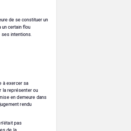
eure de se constituer un
 a un certain flou
e ses intentions.
le à exercer sa
r la représenter ou
te mise en demeure dans
n jugement rendu
n’était pas
les de la