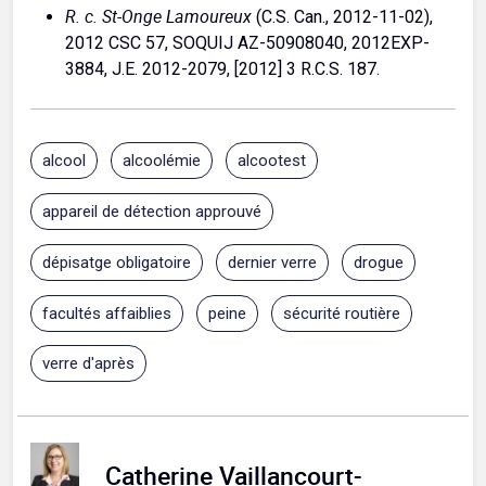
R. c. St-Onge Lamoureux
(C.S. Can., 2012-11-02),
2012 CSC 57, SOQUIJ AZ-50908040, 2012EXP-
3884, J.E. 2012-2079, [2012] 3 R.C.S. 187.
alcool
alcoolémie
alcootest
appareil de détection approuvé
dépisatge obligatoire
dernier verre
drogue
facultés affaiblies
peine
sécurité routière
verre d'après
Catherine Vaillancourt-