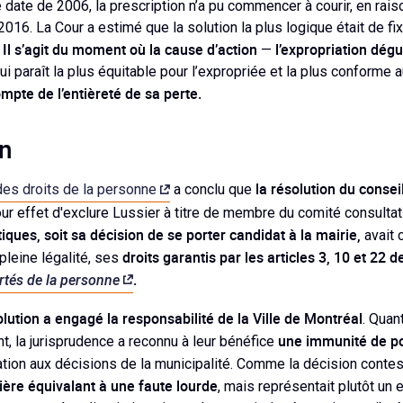
e date de 2006, la prescription n’a pu commencer à courir, en ra
r 2016. La Cour a estimé que la solution la plus logique était de fix
Il s’agit du moment où la cause d’action
l’expropriation dég
.
—
qui paraît la plus équitable pour l’expropriée et la plus conforme 
ompte de l’entièreté de sa perte.
on
la résolution du conse
des droits de la personne
a conclu que
ur effet d'exclure Lussier à titre de membre du comité consultat
tiques, soit sa décision de se porter candidat à la mairie,
avait 
droits garantis par les articles 3, 10 et 22 de
 pleine légalité, ses
ertés de la personne
.
olution a engagé la responsabilité de la Ville de Montréal
. Qua
une immunité de po
t, la jurisprudence a reconnu à leur bénéfice
cipation aux décisions de la municipalité. Comme la décision cont
ière équivalant à une faute lourde
, mais représentait plutôt un