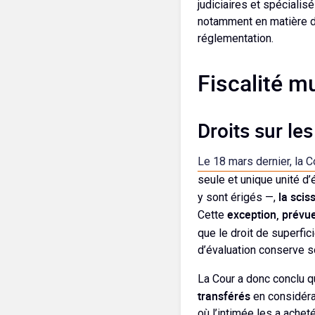
judiciaires et spécialisé
notamment en matière de
réglementation.
Fiscalité m
Droits sur le
Le 18 mars dernier, la C
seule et unique unité d
la scis
y sont érigés —,
exception, prévue 
Cette
que le droit de superfici
d’évaluation conserve so
La Cour a donc conclu qu
transférés
en considéra
où l’intimée les a acheté