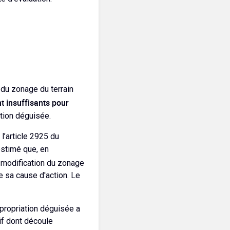
n du zonage du terrain
t insuffisants pour
ation déguisée.
l’article 2925 du
 estimé que, en
a modification du zonage
de sa cause d'action. Le
xpropriation déguisée a
tif dont découle