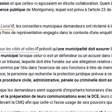
ssion
et que celles-ci agissaient en étroite collaboration. Quant
dience publique
de Montgomery, lequel est prévu à l’article 23 de
e Laval
, les conseillers municipaux demandeurs ont réclamé à la
 frais de représentation engagés dans le contexte d’une enquêt
sur les cités et villes
une municipalité doit assurer 
prévoit qu'
 municipal
lorsque celui-ci est un défendeur ou un accusé dans 
un tribunal, laquelle doit être fondée sur une allégation relative
commis par l'élu dans l'exercice de ses fonctions à titre de memb
nce, la personne qui recherche la protection juridique prévue à ce
 procédure civile, administrative, pénale ou criminelle dont est
n que les demandeurs aient supporté d'importants honoraires d'av
s et la préparation de leurs communications avec la DCE
, leurs
devant la CMQ afin que celle-ci fasse usage de ses pouvoirs quas