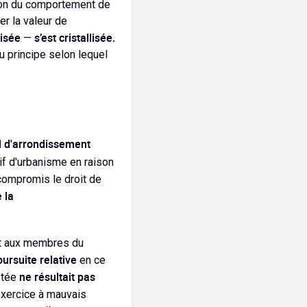
ison du comportement de
er la valeur de
uisée
s’est cristallisée.
—
au principe selon lequel
il d'arrondissement
if d'urbanisme en raison
compromis le droit de
 la
nt aux membres du
ursuite relative
en ce
ne résultait pas
estée
 exercice à mauvais