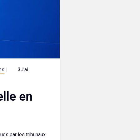
es
|
3
J'aime
lle en
dues par les tribunaux