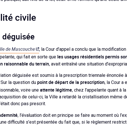
ité civile
n déguisée
ille de Mascouche
, la Cour d’appel a conclu que la modificatio
les usages résidentiels permis son
pelante, qui fait en sorte que
on raisonnable du terrain
, avait entraîné une situation d’expropri
ation déguisée est soumis à la prescription triennale énoncée à 
point de départ de la prescription
. Sur la question du
, la Cour a
attente légitime
aisonnable, voire une
, chez l'appelante quant à l
'acquisition de celui-ci, la Ville a retardé la cristallisation même 
’était donc pas prescrit.
indemnité
, l’évaluation doit en principe se faire au moment où l’e
 une difficulté s’est présentée du fait que, si le règlement restric