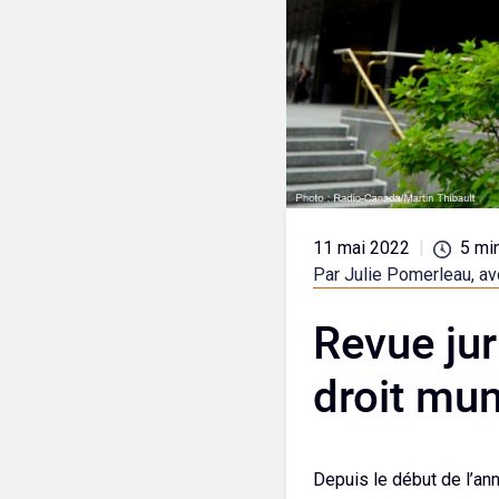
11 mai 2022
|
5
mi
Par Julie Pomerleau, a
Revue jur
droit mun
Depuis le début de l’ann