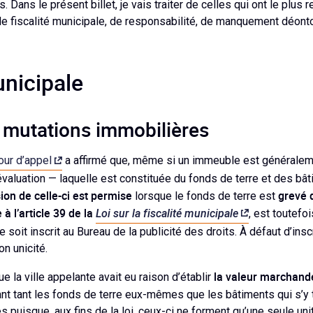
s. Dans le présent billet, je vais traiter de celles qui ont le plus 
 fiscalité municipale, de responsabilité, de manquement déonto
unicipale
s mutations immobilières
our d’appel
a affirmé que, même si un immeuble est généralem
’évaluation — laquelle est constituée du fonds de terre et des b
sion de celle-ci est permise
grevé d
lorsque le fonds de terre est
à l’article 39 de la
Loi sur la fiscalité municipale
, est toutefo
e soit inscrit au Bureau de la publicité des droits. À défaut d’inscri
n unicité.
la valeur marchande
e la ville appelante avait eu raison d’établir
nt tant les fonds de terre eux-mêmes que les bâtiments qui s’y
s puisque, aux fins de la loi, ceux-ci ne forment qu’une seule uni