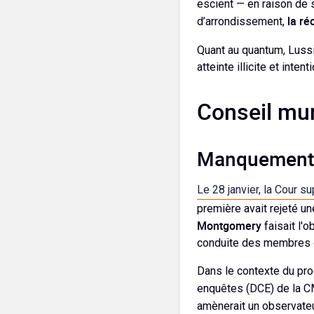
escient — en raison de s
la ré
d’arrondissement,
Quant au quantum, Lussi
atteinte illicite et int
Conseil mun
Manquement 
Le 28 janvier, la Cour s
première avait rejeté 
Montgomery
faisait l'o
conduite des membres du
Dans le contexte du pro
enquêtes (DCE) de la 
amènerait un observateur