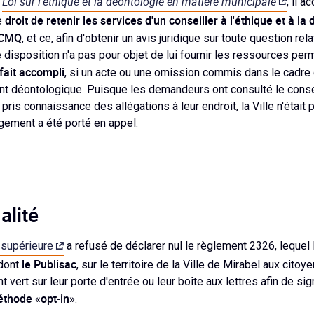
Loi sur l'éthique et la déontologie en matière municipale
a
, il 
droit de retenir les services d'un conseiller à l'éthique et à la 
e
a CMQ
, et ce, afin d'obtenir un avis juridique sur toute question re
 disposition n'a pas pour objet de lui fournir les ressources perm
fait accompli
, si un acte ou une omission commis dans le cadre
 déontologique. Puisque les demandeurs ont consulté le consei
pris connaissance des allégations à leur endroit, la Ville n'était
ugement a été porté en appel.
alité
 supérieure
a refusé de déclarer nul le règlement 2326, lequel l
le Publisac
 dont
, sur le territoire de la Ville de Mirabel aux cito
 vert sur leur porte d'entrée ou leur boîte aux lettres afin de sign
éthode «opt-in»
.