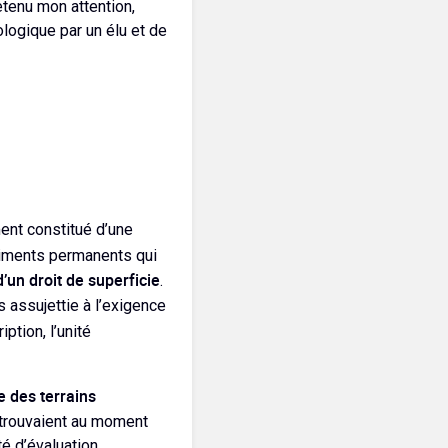
retenu mon attention,
logique par un élu et de
ent constitué d’une
âtiments permanents qui
’un droit de superficie
.
is assujettie à l’exigence
ption, l’unité
 des terrains
 trouvaient au moment
té d’évaluation.