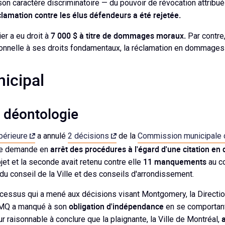
on caractère discriminatoire — du pouvoir de révocation attribué
clamation contre les élus défendeurs a été rejetée.
7 000 $ à titre de dommages moraux.
er a eu droit à
Par contre,
entionnelle à ses droits fondamentaux, la réclamation en dommages 
icipal
déontologie
upérieure
a annulé
2 décisions
de la
Commission municipale
arrêt des procédures à l'égard d'une citation en
une demande en
11 manquements
bjet et la seconde avait retenu contre elle
au co
 conseil de la Ville et des conseils d'arrondissement.
cessus qui a mené aux décisions visant Montgomery, la Directio
obligation d'indépendance
CMQ a manqué à son
en se comportant
a
 raisonnable à conclure que la plaignante, la Ville de Montréal,