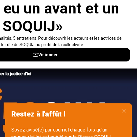
population dans sa compréhension du droit.
Visiter le site
Accès rapides
À propos
Notifications et fils RSS
Auteurs
Nouvelles SOQUIJ
Nétiquette
Nous joindre
Accessibilité
Politiques et conditions d’utilisations
Accès à l’information
English