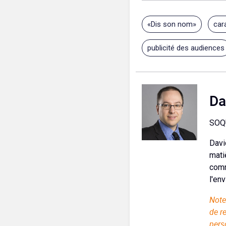
«Dis son nom»
car
publicité des audiences
Da
SOQ
Davi
mati
comm
l'en
Note
de r
pers