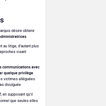
es
arquis désire obtenir
administratrices
.
 au litige, d’autant plus
reproches visant
rs communications avec
ar quelque privilège
es victimes alléguées
pas divulguée.
, en supposant qu’il
rsonnel que seules elles