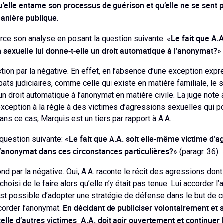
u’elle entame son processus de guérison et qu’elle ne se sent 
anière publique
.
Le fait que A.
ce son analyse en posant la question suivante: «
 sexuelle lui donne-t-elle un droit automatique à l’anonymat?
» 
tion par la négative. En effet, en l’absence d’une exception expr
ats judiciaires, comme celle qui existe en matière familiale, le
n droit automatique à l’anonymat en matière civile. La juge note 
exception à la règle à des victimes d’agressions sexuelles qui p
ns ce cas, Marquis est un tiers par rapport à A.A.
Le fait que A.A. soit elle-même victime d’a
question suivante: «
 l’anonymat dans ces circonstances particulières?
» (paragr. 36).
nd par la négative. Oui, A.A. raconte le récit des agressions dont
choisi de le faire alors qu’elle n’y était pas tenue. Lui accorder 
l est possible d’adopter une stratégie de défense dans le but de c
En décidant de publiciser volontairement et
ccorder l’anonymat.
 celle d’autres victimes, A.A. doit agir ouvertement et continue