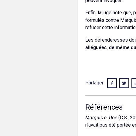
peuvent invoquer.
Enfin, la juge note que
formulés contre Marquis
refuser cette informatio
Les défenderesses doi
alléguées, de même que 
Partager
Références
Marquis c. Doe
(C.S., 2
n’avait pas été portée e