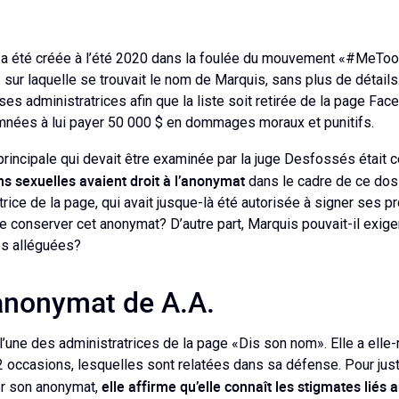
 été créée à l’été 2020 dans la foulée du mouvement «#MeToo». 
ur laquelle se trouvait le nom de Marquis, sans plus de détails.
es administratrices afin que la liste soit retirée de la page Fa
mnées à lui payer 50 000 $ en dommages moraux et punitifs.
principale qui devait être examinée par la juge Desfossés était 
ns sexuelles avaient droit à l’anonymat
dans le cadre de ce dossi
trice de la page, qui avait jusque-là été autorisée à signer ses 
lle conserver cet anonymat? D’autre part, Marquis pouvait-il exiger
es alléguées?
l’anonymat de A.A.
t l’une des administratrices de la page «Dis son nom». Elle a ell
2 occasions, lesquelles sont relatées dans sa défense. Pour just
elle affirme qu’elle connaît les stigmates liés 
er son anonymat,