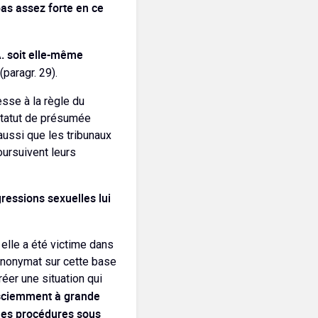
pas assez forte en ce
A. soit elle-même
(paragr. 29).
esse à la règle du
 statut de présumée
aussi que les tribunaux
oursuivent leurs
gressions sexuelles lui
 elle a été victime dans
l’anonymat sur cette base
réer une situation qui
 sciemment à grande
r les procédures sous