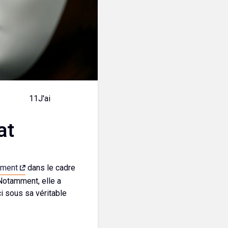
11
J'aime
at
ement
dans le cadre
Notamment, elle a
i sous sa véritable