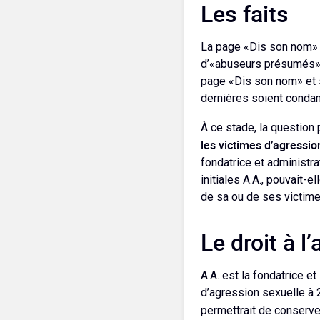
Les faits
La page «Dis son nom» a
d’«abuseurs présumés» s
page «Dis son nom» et s
dernières soient conda
À ce stade, la question 
les victimes d’agressio
fondatrice et administra
initiales A.A., pouvait-e
de sa ou de ses victim
Le droit à 
A.A. est la fondatrice e
d’agression sexuelle à 
permettrait de conserv