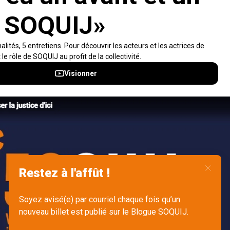
Visiter le site
Accès rapides
À propos
Notifications et fils RSS
Auteurs
Nouvelles SOQUIJ
Nétiquette
Nous joindre
Accessibilité
Politiques et conditions d’utilisations
Accès à l’information
English
Gérer mes fichiers témoins (cookies)